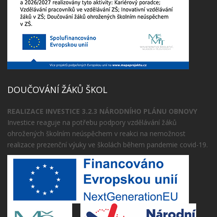
DOUČOVÁNÍ ŽÁKŮ ŠKOL
REALIZACE INVESTICE 3.2.3 NÁRODNÍHO PLÁNU OBNOVY
Investice reaguje na potřebu podpory vzdělávání žáků
ohrožených školním neúspěchem v reakci na nemožnost
realizace prezenční výuky ve školách během pandemie covid-19.