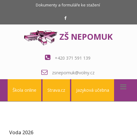
Dokumenty a formuláře ke stažení
ZŠ NEPOMUK
+420 371 591 139
zsnepomuk@volny.cz
Škola online
Strava.cz
Jazyková učebna
Voda 2026