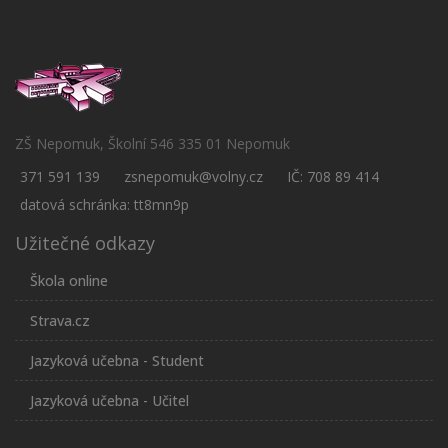
ZŠ Nepomuk, Školní 546 335 01 Nepomuk
371 591 139
zsnepomuk@volny.cz
IČ: 708 89 414
datová schránka: tt8mn9p
Užitečné odkazy
Škola online
Strava.cz
Jazyková učebna - Student
Jazyková učebna - Učitel