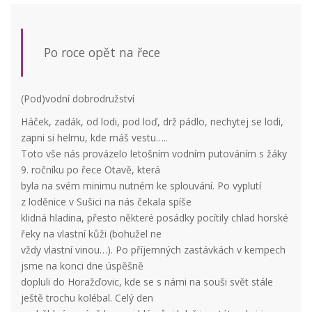
Po roce opět na řece
(Pod)vodní dobrodružství
Háček, zadák, od lodi, pod loď, drž pádlo, nechytej se lodi,
zapni si helmu, kde máš vestu…..
Toto vše nás provázelo letošním vodním putováním s žáky
9. ročníku po řece Otavě, která
byla na svém minimu nutném ke splouvání. Po vyplutí
z loděnice v Sušici na nás čekala spíše
klidná hladina, přesto některé posádky pocítily chlad horské
řeky na vlastní kůži (bohužel ne
vždy vlastní vinou…). Po příjemných zastávkách v kempech
jsme na konci dne úspěšně
dopluli do Horažďovic, kde se s námi na souši svět stále
ještě trochu kolébal. Celý den