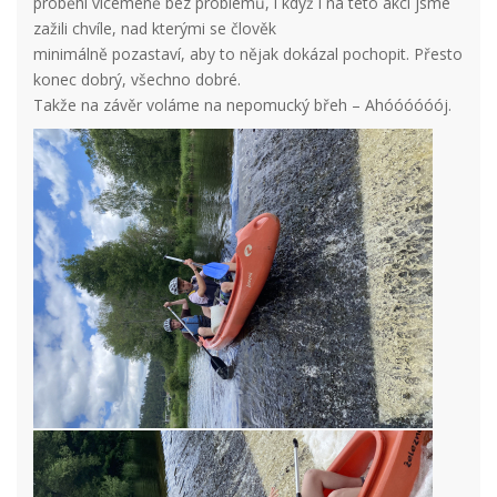
proběhl víceméně bez problémů, i když i na této akci jsme
zažili chvíle, nad kterými se člověk
minimálně pozastaví, aby to nějak dokázal pochopit. Přesto
konec dobrý, všechno dobré.
Takže na závěr voláme na nepomucký břeh – Ahóóóóóój.