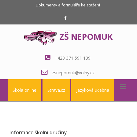
Dokumenty a formuláře ke stažení
ZŠ NEPOMUK
+420 371 591 139
zsnepomuk@volny.cz
Škola online
Strava.cz
Jazyková učebna
Informace školní družiny