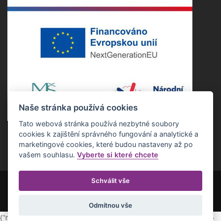
Naše stránka používá cookies
Tato webová stránka používá nezbytné soubory
cookies k zajištění správného fungování a analytické a
marketingové cookies, které budou nastaveny až po
vašem souhlasu.
Vyberte si které chcete
Schválit vše
Copyright ©2022 Základní škola Nepomuk. Všechna práva vyhrazena.
Realizace Estetica online s.r.o.
Otevřít nastavení cookies
Odmítnou vše
{"redirect":"https://www.zsnepomuk.cz/ajax-load/bootstrap-parent-