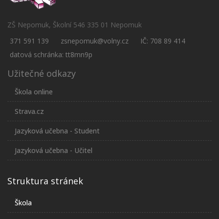
ZŠ Nepomuk, Školní 546 335 01 Nepomuk
371 591 139
zsnepomuk@volny.cz
IČ: 708 89 414
datová schránka: tt8mn9p
Užitečné odkazy
Škola online
Strava.cz
Jazyková učebna - Student
Jazyková učebna - Učitel
Struktura stránek
Škola