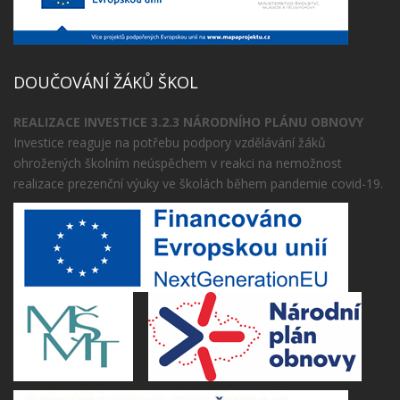
DOUČOVÁNÍ ŽÁKŮ ŠKOL
REALIZACE INVESTICE 3.2.3 NÁRODNÍHO PLÁNU OBNOVY
Investice reaguje na potřebu podpory vzdělávání žáků
ohrožených školním neúspěchem v reakci na nemožnost
realizace prezenční výuky ve školách během pandemie covid-19.