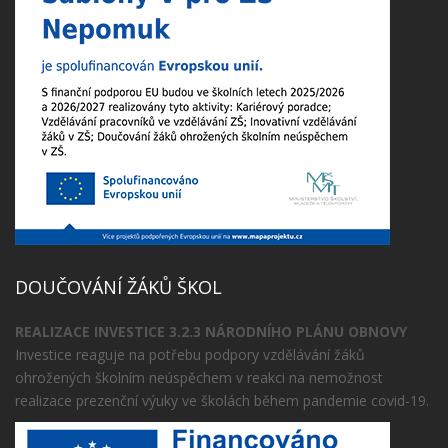
DOUČOVÁNÍ ŽÁKŮ ŠKOL
REALIZACE INVESTICE 3.2.3 NÁRODNÍHO PLÁNU OBNOVY
Investice reaguje na potřebu podpory vzdělávání žáků
ohrožených školním neúspěchem v reakci na nemožnost
realizace prezenční výuky ve školách během pandemie covid-19.