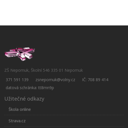
ZŠ Nepomuk, Školní 546 335 01 Nepomuk
371 591 139
zsnepomuk@volny.cz
IČ: 708 89 414
datová schránka: tt8mn9p
Užitečné odkazy
Škola online
Strava.cz