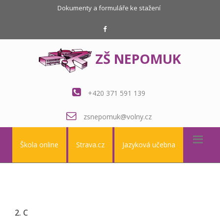
Dokumenty a formuláře ke stažení
ZŠ NEPOMUK
+420 371 591 139
zsnepomuk@volny.cz
Škola online
Strava.cz
Jazyková učebna
2. C