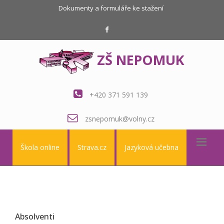
Dokumenty a formuláře ke stažení
ZŠ NEPOMUK
+420 371 591 139
zsnepomuk@volny.cz
Škola online
Strava.cz
Jazyková učebna
Absolventi