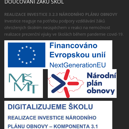
DOUČOVÁNÍ ŽÁKŮ ŠKOL
REALIZACE INVESTICE 3.2.3 NÁRODNÍHO PLÁNU OBNOVY
Investice reaguje na potřebu podpory vzdělávání žáků
ohrožených školním neúspěchem v reakci na nemožnost
realizace prezenční výuky ve školách během pandemie covid-19.