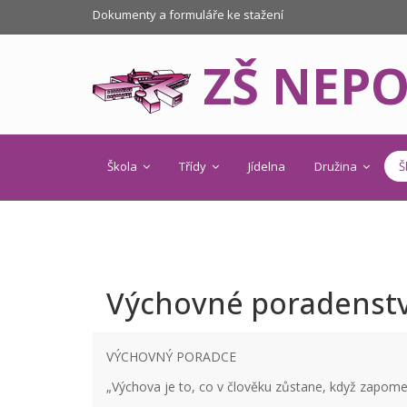
Dokumenty a formuláře ke stažení
ZŠ NEP
Škola
Třídy
Jídelna
Družina
Š
Výchovné poradenstv
VÝCHOVNÝ PORADCE
„Výchova je to, co v člověku zůstane, když zapomen