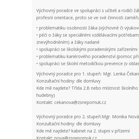
Výchovný poradce ve spolupráci s učiteli a rodiči ž
profesní orientace, proto se ve své činnosti zaměř
• problematiku osobnosti žáka (výchovné či výukov
• péči o žáky se speciálními vzdělávacími potřeba
znevýhodněním) a žáky nadané
• spolupráci se školskými poradenskými zařízeními 
• problematiku kariérového poradenství (pomoc při
• spolupráci se školní metodičkou prevence (v obla
Výchovný poradce pro 1. stupeň: Mgr. Lenka Čeka
Konzultační hodiny: dle domluvy
Kde mě najdete? Třída 2.B nebo místnost školního 
hudebny)
Kontakt: cekanova@zsnepomuk.cz
Výchovný poradce pro 2. stupeň:Mgr. Monika Nová
Konzultační hodiny: dle domluvy
Kde mě najdete? kabinet na 2. stupni v přízemí
Kontakt: nova@zsnepomuk.cz