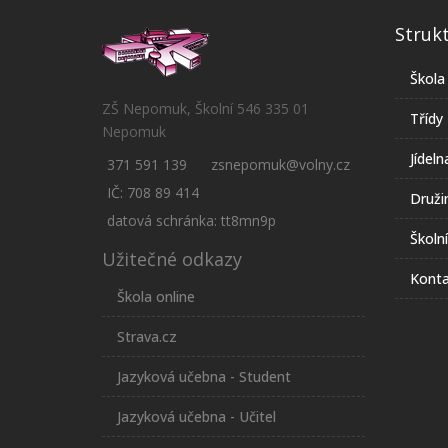
Struk
Škola
ZŠ Nepomuk, Školní 546 335 01
Třídy
Nepomuk
Jídeln
371 591 139
zsnepomuk@volny.cz
IČ: 708 89 414
Druži
datová schránka: tt8mn9p
Školn
Užitečné odkazy
Konta
Škola online
Strava.cz
Jazyková učebna - Student
Jazyková učebna - Učitel