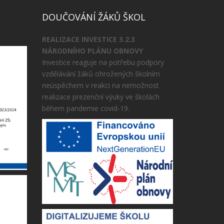
DOUČOVÁNÍ ŽÁKŮ ŠKOL
REALIZACE INVESTICE 3.2.3
NÁRODNÍHO PLÁNU OBNOVY
Investice reaguje na potřebu podpory
vzdělávání žáků ohrožených školním
neúspěchem v reakci na nemožnost
realizace prezenční výuky ve školách
během pandemie covid-19.