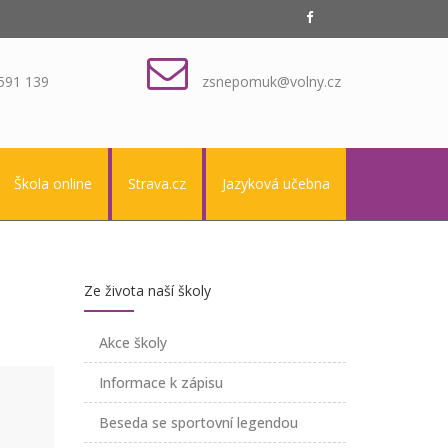
591 139
zsnepomuk@volny.cz
Škola online
Strava.cz
Jazyková učebna
Ze života naší školy
Akce školy
Informace k zápisu
Beseda se sportovní legendou