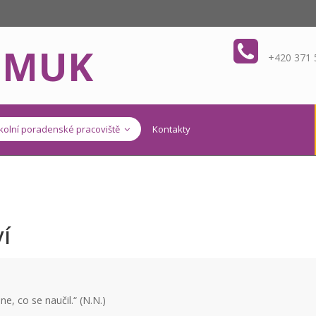
OMUK
+420 371 
kolní poradenské pracoviště
Kontakty
í
e, co se naučil.“ (N.N.)