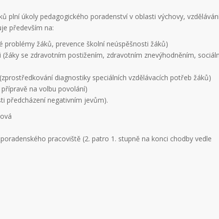
áků plní úkoly pedagogického poradenství v oblasti výchovy, vzděláván
uje především na:
é problémy žáků, prevence školní neúspěšnosti žáků)
mi (žáky se zdravotním postižením, zdravotním znevýhodněním, sociál
(zprostředkování diagnostiky speciálních vzdělávacích potřeb žáků)
 přípravě na volbu povolání)
sti předcházení negativním jevům).
nová
poradenského pracoviště (2. patro 1. stupně na konci chodby vedle