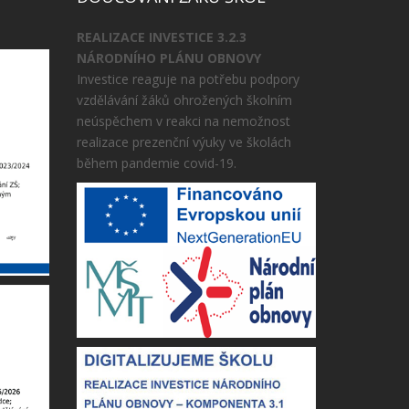
REALIZACE INVESTICE 3.2.3
NÁRODNÍHO PLÁNU OBNOVY
Investice reaguje na potřebu podpory
vzdělávání žáků ohrožených školním
neúspěchem v reakci na nemožnost
realizace prezenční výuky ve školách
během pandemie covid-19.