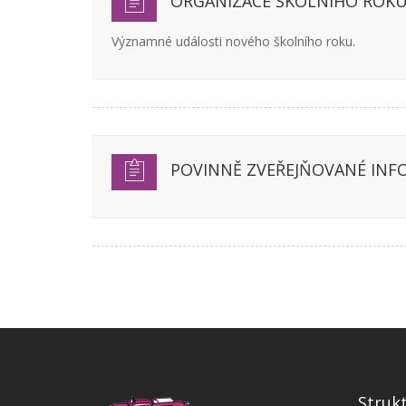
ORGANIZACE ŠKOLNÍHO ROKU
Významné události nového školního roku.
POVINNĚ ZVEŘEJŇOVANÉ INF
Struk