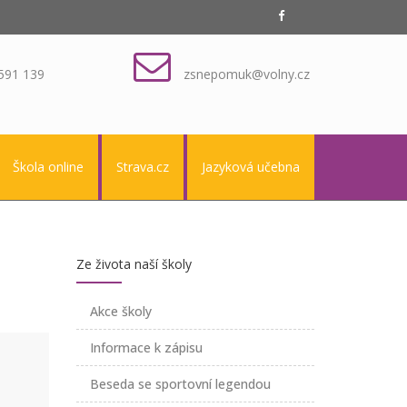
591 139
zsnepomuk@volny.cz
Škola online
Strava.cz
Jazyková učebna
Ze života naší školy
Akce školy
Informace k zápisu
Beseda se sportovní legendou