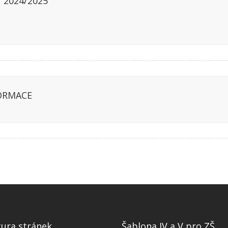
 2024/2025
ORMACE
tura stránek
Šablona IV a V pro ZŠ