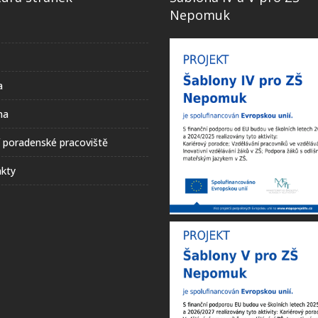
Nepomuk
a
na
í poradenské pracoviště
kty