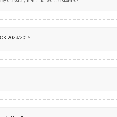
mínky o chystaných změnách pro další školní rok).
OK 2024/2025