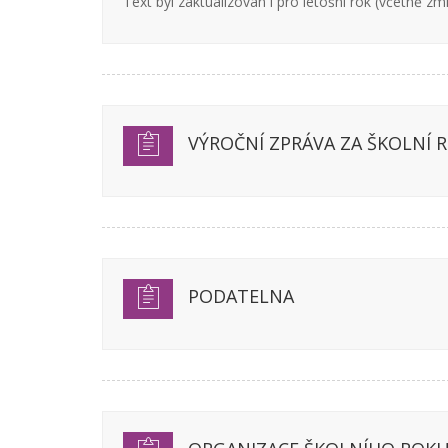
Text byl zaktualizován i pro letošní rok (včetně z
VÝROČNÍ ZPRÁVA ZA ŠKOLNÍ R
PODATELNA