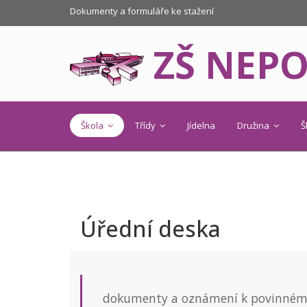
Dokumenty a formuláře ke stažení
ZŠ NEP
Škola
Třídy
Jídelna
Družina
Š
Úřední deska
dokumenty a oznámení k povinnému