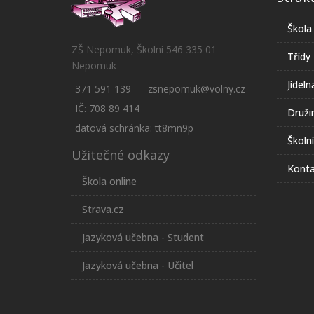
Škola
ZŠ Nepomuk, Školní 546 335 01
Třídy
Nepomuk
Jídeln
371 591 139
zsnepomuk@volny.cz
IČ: 708 89 414
Druži
datová schránka: tt8mn9p
Školn
Užitečné odkazy
Konta
Škola online
Strava.cz
Jazyková učebna - Student
Jazyková učebna - Učitel