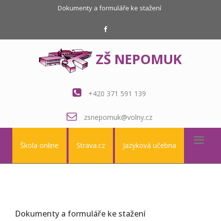
Dokumenty a formuláře ke stažení
ZŠ NEPOMUK
+420 371 591 139
zsnepomuk@volny.cz
Škola online
Strava.cz
Jazyková učebna
Dokumenty a formuláře ke stažení