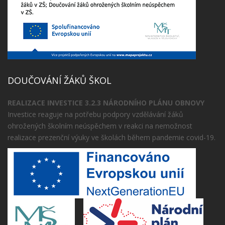
DOUČOVÁNÍ ŽÁKŮ ŠKOL
REALIZACE INVESTICE 3.2.3 NÁRODNÍHO PLÁNU OBNOVY
Investice reaguje na potřebu podpory vzdělávání žáků
ohrožených školním neúspěchem v reakci na nemožnost
realizace prezenční výuky ve školách během pandemie covid-19.