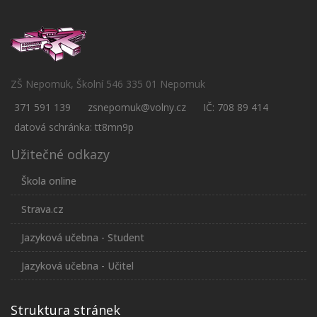
ZŠ Nepomuk, Školní 546 335 01 Nepomuk
371 591 139
zsnepomuk@volny.cz
IČ: 708 89 414
datová schránka: tt8mn9p
Užitečné odkazy
Škola online
Strava.cz
Jazyková učebna - Student
Jazyková učebna - Učitel
Struktura stránek