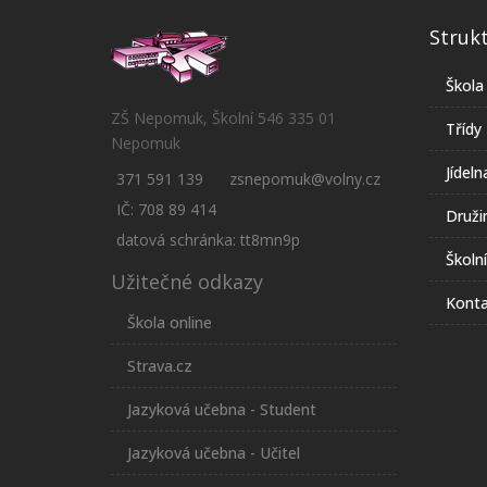
Struk
Škola
ZŠ Nepomuk, Školní 546 335 01
Třídy
Nepomuk
Jídeln
371 591 139
zsnepomuk@volny.cz
IČ: 708 89 414
Druži
datová schránka: tt8mn9p
Školn
Užitečné odkazy
Konta
Škola online
Strava.cz
Jazyková učebna - Student
Jazyková učebna - Učitel