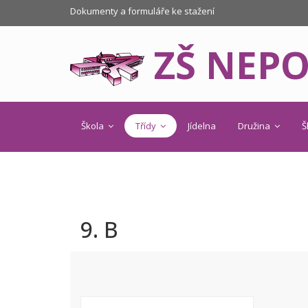
Dokumenty a formuláře ke stažení
ZŠ NEP
Škola
Třídy
Jídelna
Družina
Š
9. B