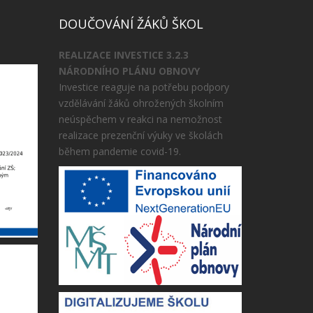
DOUČOVÁNÍ ŽÁKŮ ŠKOL
REALIZACE INVESTICE 3.2.3
NÁRODNÍHO PLÁNU OBNOVY
Investice reaguje na potřebu podpory
vzdělávání žáků ohrožených školním
neúspěchem v reakci na nemožnost
realizace prezenční výuky ve školách
během pandemie covid-19.