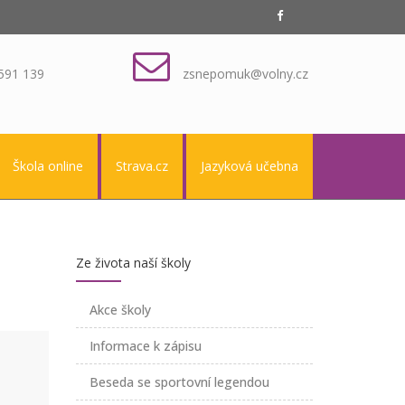
591 139
zsnepomuk@volny.cz
Škola online
Strava.cz
Jazyková učebna
Ze života naší školy
Akce školy
Informace k zápisu
Beseda se sportovní legendou