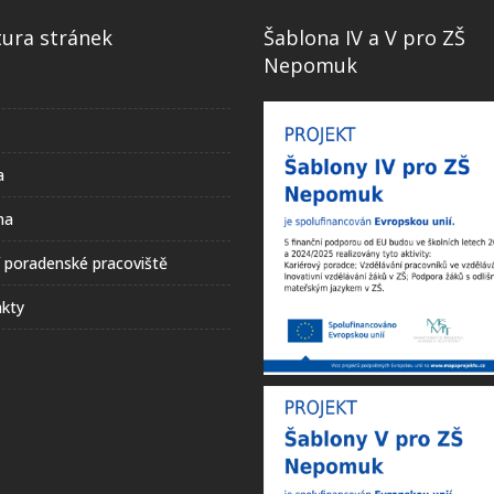
tura stránek
Šablona IV a V pro ZŠ
Nepomuk
a
na
í poradenské pracoviště
kty