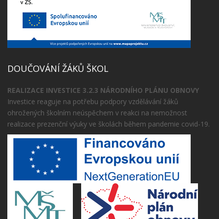
DOUČOVÁNÍ ŽÁKŮ ŠKOL
REALIZACE INVESTICE 3.2.3 NÁRODNÍHO PLÁNU OBNOVY
Investice reaguje na potřebu podpory vzdělávání žáků
ohrožených školním neúspěchem v reakci na nemožnost
realizace prezenční výuky ve školách během pandemie covid-19.