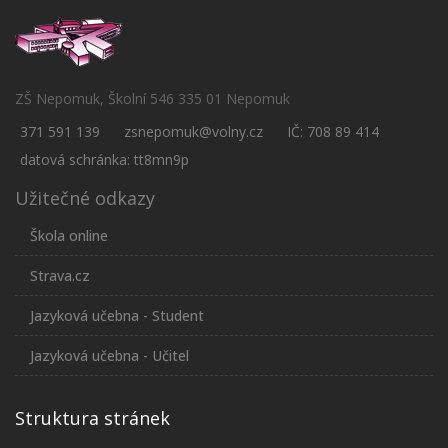
ZŠ Nepomuk, Školní 546 335 01 Nepomuk
371 591 139
zsnepomuk@volny.cz
IČ: 708 89 414
datová schránka: tt8mn9p
Užitečné odkazy
Škola online
Strava.cz
Jazyková učebna - Student
Jazyková učebna - Učitel
Struktura stránek