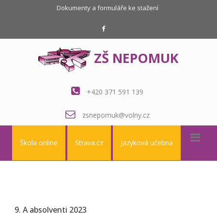
Dokumenty a formuláře ke stažení
ZŠ NEPOMUK
+420 371 591 139
zsnepomuk@volny.cz
Škola online
Strava.cz
Jazyková učebna
9. A absolventi 2023