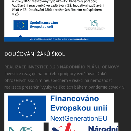
DOUČOVÁNÍ ŽÁKŮ ŠKOL
REALIZACE INVESTICE 3.2.3 NÁRODNÍHO PLÁNU OBNOVY
Investice reaguje na potřebu podpory vzdělávání žáků
ohrožených školním neúspěchem v reakci na nemožnost
realizace prezenční výuky ve školách během pandemie covid-19.