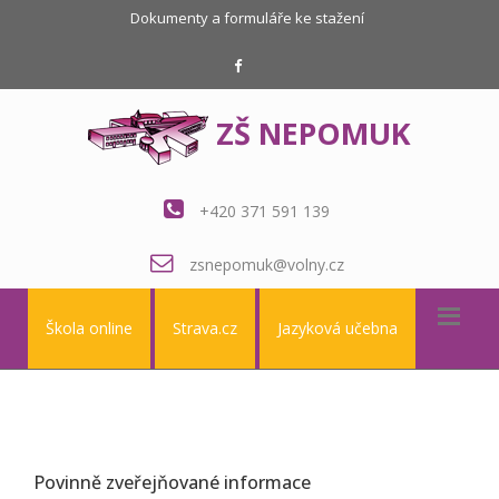
Dokumenty a formuláře ke stažení
ZŠ NEPOMUK
+420 371 591 139
zsnepomuk@volny.cz
Škola online
Strava.cz
Jazyková učebna
Povinně zveřejňované informace