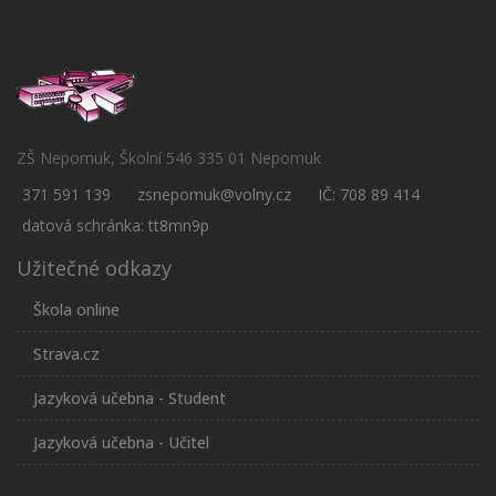
ZŠ Nepomuk, Školní 546 335 01 Nepomuk
371 591 139
zsnepomuk@volny.cz
IČ: 708 89 414
datová schránka: tt8mn9p
Užitečné odkazy
Škola online
Strava.cz
Jazyková učebna - Student
Jazyková učebna - Učitel