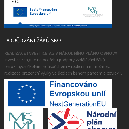
DOUČOVÁNÍ ŽÁKŮ ŠKOL
REALIZACE INVESTICE 3.2.3 NÁRODNÍHO PLÁNU OBNOVY
Investice reaguje na potřebu podpory vzdělávání žáků
ohrožených školním neúspěchem v reakci na nemožnost
realizace prezenční výuky ve školách během pandemie covid-19.