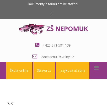
Dokumenty a formuláře ke stažení
ZŠ NEPOMUK
+420 371 591 139
zsnepomuk@volny.cz
Škola online
Strava.cz
Jazyková učebna
7. C