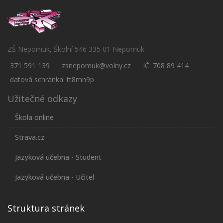
ZŠ Nepomuk, Školní 546 335 01 Nepomuk
371 591 139
zsnepomuk@volny.cz
IČ: 708 89 414
datová schránka: tt8mn9p
Užitečné odkazy
Škola online
Strava.cz
Jazyková učebna - Student
Jazyková učebna - Učitel
Struktura stránek