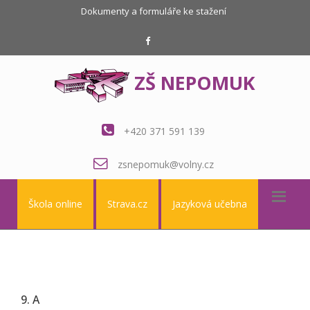
Dokumenty a formuláře ke stažení
ZŠ NEPOMUK
+420 371 591 139
zsnepomuk@volny.cz
Škola online
Strava.cz
Jazyková učebna
9. A