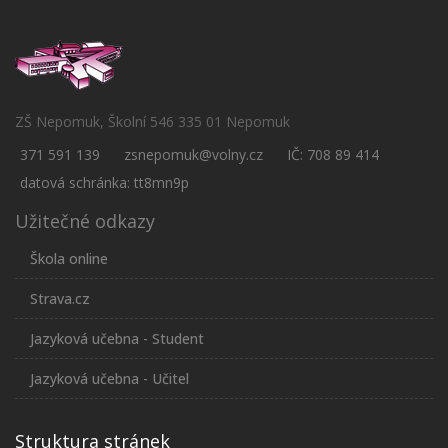
ZŠ Nepomuk, Školní 546 335 01 Nepomuk
371 591 139
zsnepomuk@volny.cz
IČ: 708 89 414
datová schránka: tt8mn9p
Užitečné odkazy
Škola online
Strava.cz
Jazyková učebna - Student
Jazyková učebna - Učitel
Struktura stránek