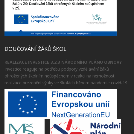
DOUČOVÁNÍ ŽÁKŮ ŠKOL
REALIZACE INVESTICE 3.2.3 NÁRODNÍHO PLÁNU OBNOVY
Investice reaguje na potřebu podpory vzdělávání žáků
ohrožených školním neúspěchem v reakci na nemožnost
realizace prezenční výuky ve školách během pandemie covid-19.