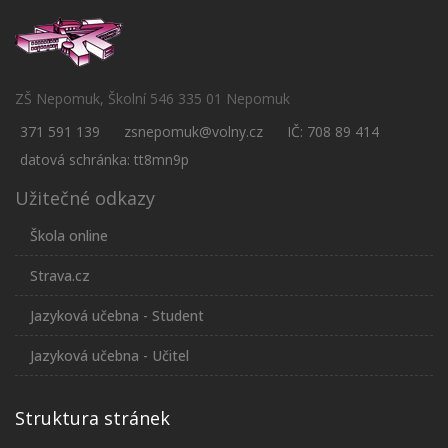
ZŠ Nepomuk, Školní 546 335 01 Nepomuk
371 591 139
zsnepomuk@volny.cz
IČ: 708 89 414
datová schránka: tt8mn9p
Užitečné odkazy
Škola online
Strava.cz
Jazyková učebna - Student
Jazyková učebna - Učitel
Struktura stránek