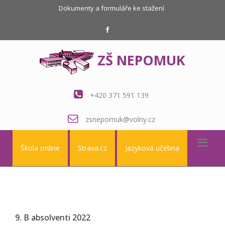
Dokumenty a formuláře ke stažení
ZŠ NEPOMUK
+420 371 591 139
zsnepomuk@volny.cz
Škola online
Strava.cz
Jazyková učebna
9. B absolventi 2022