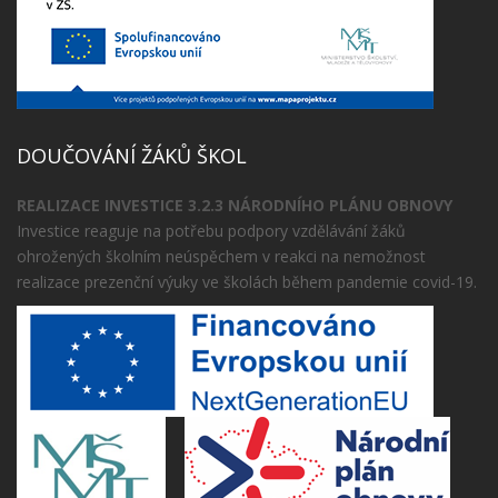
DOUČOVÁNÍ ŽÁKŮ ŠKOL
REALIZACE INVESTICE 3.2.3 NÁRODNÍHO PLÁNU OBNOVY
Investice reaguje na potřebu podpory vzdělávání žáků
ohrožených školním neúspěchem v reakci na nemožnost
realizace prezenční výuky ve školách během pandemie covid-19.