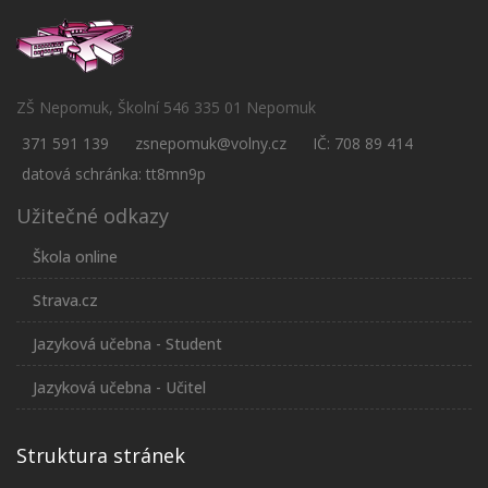
ZŠ Nepomuk, Školní 546 335 01 Nepomuk
371 591 139
zsnepomuk@volny.cz
IČ: 708 89 414
datová schránka: tt8mn9p
Užitečné odkazy
Škola online
Strava.cz
Jazyková učebna - Student
Jazyková učebna - Učitel
Struktura stránek