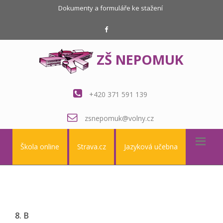
Dokumenty a formuláře ke stažení
ZŠ NEPOMUK
+420 371 591 139
zsnepomuk@volny.cz
Škola online
Strava.cz
Jazyková učebna
8. B