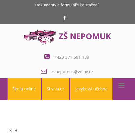
Dokumenty a formuláře ke stažení
ZŠ NEPOMUK
+420 371 591 139
zsnepomuk@volny.cz
Škola online
Strava.cz
Jazyková učebna
3. B