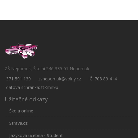
ZŠ Nepomuk, Školní 546 335 01 Nepomuk
371 591 139
zsnepomuk@volny.cz
IČ: 708 89 414
datová schránka: tt8mn9p
Užitečné odkazy
Škola online
Strava.cz
Jazyková učebna - Student