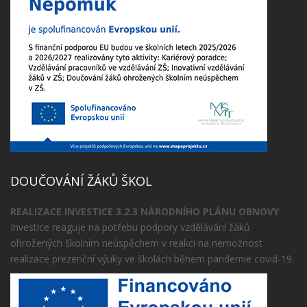
DOUČOVÁNÍ ŽÁKŮ ŠKOL
REALIZACE INVESTICE 3.2.3 NÁRODNÍHO PLÁNU OBNOVY
Investice reaguje na potřebu podpory vzdělávání žáků
ohrožených školním neúspěchem v reakci na nemožnost
realizace prezenční výuky ve školách během pandemie covid-19.