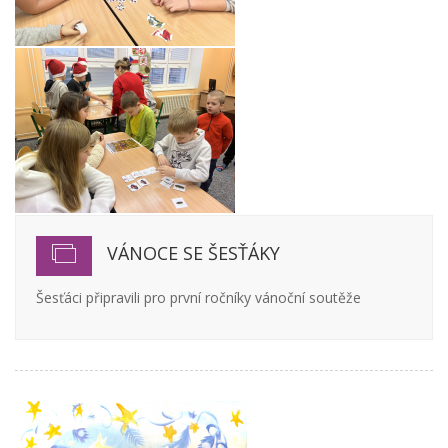
VÁNOCE SE ŠESŤÁKY
Šesťáci připravili pro první ročníky vánoční soutěže