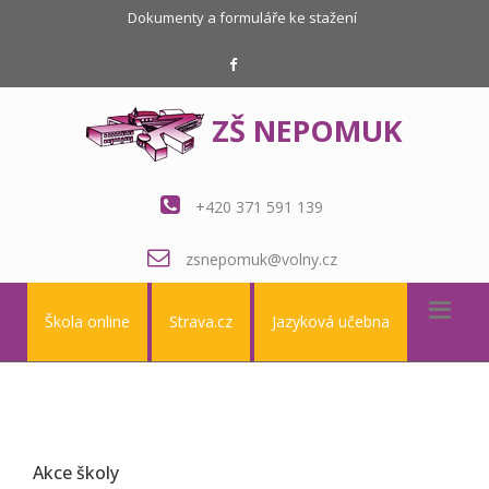
Dokumenty a formuláře ke stažení
ZŠ NEPOMUK
+420 371 591 139
zsnepomuk@volny.cz
Škola online
Strava.cz
Jazyková učebna
Akce školy