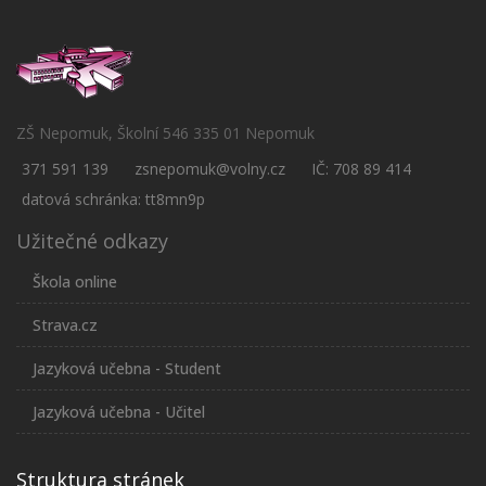
ZŠ Nepomuk, Školní 546 335 01 Nepomuk
371 591 139
zsnepomuk@volny.cz
IČ: 708 89 414
datová schránka: tt8mn9p
Užitečné odkazy
Škola online
Strava.cz
Jazyková učebna - Student
Jazyková učebna - Učitel
Struktura stránek