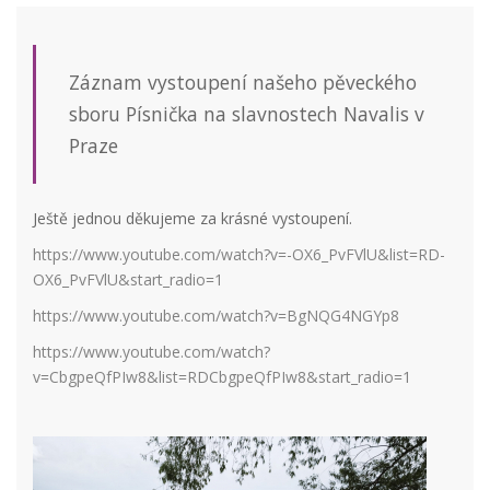
Záznam vystoupení našeho pěveckého
sboru Písnička na slavnostech Navalis v
Praze
Ještě jednou děkujeme za krásné vystoupení.
https://www.youtube.com/watch?v=-OX6_PvFVlU&list=RD-
OX6_PvFVlU&start_radio=1
https://www.youtube.com/watch?v=BgNQG4NGYp8
https://www.youtube.com/watch?
v=CbgpeQfPIw8&list=RDCbgpeQfPIw8&start_radio=1