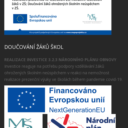
DOUČOVÁNÍ ŽÁKŮ ŠKOL
REALIZACE INVESTICE 3.2.3 NÁRODNÍHO PLÁNU OBNOVY
Investice reaguje na potřebu podpory vzdělávání žáků
ohrožených školním neúspěchem v reakci na nemožnost
realizace prezenční výuky ve školách během pandemie covid-19.