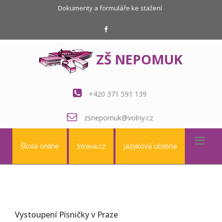
Dokumenty a formuláře ke stažení
ZŠ NEPOMUK
+420 371 591 139
zsnepomuk@volny.cz
Škola online
Strava.cz
Jazyková učebna
Vystoupení Písničky v Praze