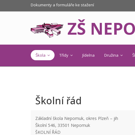
Dokumenty a formuláře ke stažení
ZŠ NEP
Škola
Třídy
Jídelna
Družina
Š
Školní řád
Základní škola Nepomuk, okres Plzeň – jih
Školní 546, 33501 Nepomuk
ŠKOLNÍ ŘÁD