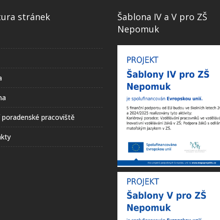
tura stránek
Šablona IV a V pro ZŠ
Nepomuk
a
na
í poradenské pracoviště
kty