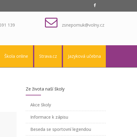
591 139
zsnepomuk@volny.cz
Škola online
Strava.cz
Jazyková učebna
Ze života naší školy
Akce školy
Informace k zápisu
Beseda se sportovní legendou