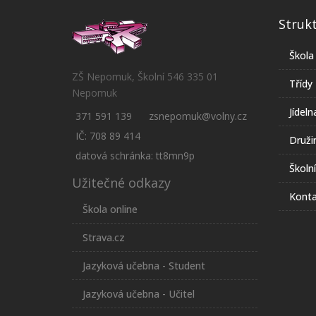
Struk
Škola
ZŠ Nepomuk, Školní 546 335 01
Třídy
Nepomuk
Jídeln
371 591 139
zsnepomuk@volny.cz
IČ: 708 89 414
Druži
datová schránka: tt8mn9p
Školn
Užitečné odkazy
Konta
Škola online
Strava.cz
Jazyková učebna - Student
Jazyková učebna - Učitel