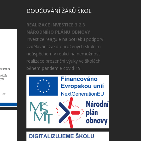
DOUČOVÁNÍ ŽÁKŮ ŠKOL
REALIZACE INVESTICE 3.2.3
NÁRODNÍHO PLÁNU OBNOVY
Investice reaguje na potřebu podpory
vzdělávání žáků ohrožených školním
neúspěchem v reakci na nemožnost
realizace prezenční výuky ve školách
během pandemie covid-19.