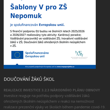
DOUČOVÁNÍ ŽÁKŮ ŠKOL
REALIZACE INVESTICE 3.2.3 NÁRODNÍHO PLÁNU OBNOVY
Investice reaguje na potřebu podpory vzdělávání žáků
ohrožených školním neúspěchem v reakci na nemožnost
realizace prezenční výuky ve školách během pandemie covid-19.