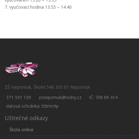
7. vyučovací hodina 13.55 – 14.40
ZŠ Nepomuk, Školní 546 335 01 Nepomuk
371 591 139
zsnepomuk@volny.cz
IČ: 708 89 414
datová schránka: tt8mn9p
Užitečné odkazy
Škola online