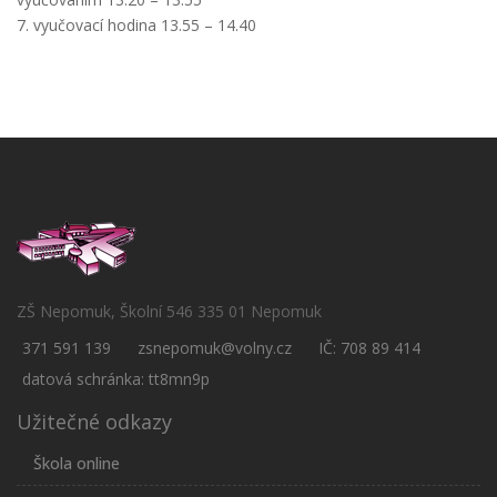
7. vyučovací hodina 13.55 – 14.40
ZŠ Nepomuk, Školní 546 335 01 Nepomuk
371 591 139
zsnepomuk@volny.cz
IČ: 708 89 414
datová schránka: tt8mn9p
Užitečné odkazy
Škola online