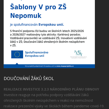
DOUČOVÁNÍ ŽÁKŮ ŠKOL
REALIZACE INVESTICE 3.2.3 NÁRODNÍHO PLÁNU OBNOVY
Investice reaguje na potřebu podpory vzdělávání žáků
ohrožených školním neúspěchem v reakci na nemožnost
realizace prezenční výuky ve školách během pandemie covid-19.