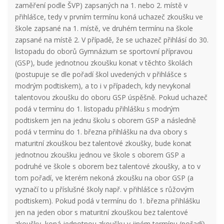
zaměření podle ŠVP) zapsaných na 1. nebo 2. místě v
přihlášce, tedy v prvním termínu koná uchazeč zkoušku ve
škole zapsané na 1. místě, ve druhém termínu na škole
zapsané na místě 2. V případě, že se uchazeč přihlásí do 30.
listopadu do oborů Gymnázium se sportovní přípravou
(GSP), bude jednotnou zkoušku konat v těchto školách
(postupuje se dle pořadí škol uvedených v přihlášce s
modrým podtiskem), a to i v případech, kdy nevykonal
talentovou zkoušku do oboru GSP úspěšně. Pokud uchazeč
podá v termínu do 1. listopadu přihlášku s modrým
podtiskem jen na jednu školu s oborem GSP a následně
podá v termínu do 1. března přihlášku na dva obory s
maturitní zkouškou bez talentové zkoušky, bude konat
jednotnou zkoušku jednou ve škole s oborem GSP a
podruhé ve škole s oborem bez talentové zkoušky, a to v
tom pořadí, ve kterém nekoná zkoušku na obor GSP (a
vyznačí to u příslušné školy např. v přihlášce s růžovým
podtiskem). Pokud podá v termínu do 1. března přihlášku
jen na jeden obor s maturitní zkouškou bez talentové
zkoušky, koná jednotnou zkoušku v jiném termínu (pořadí),