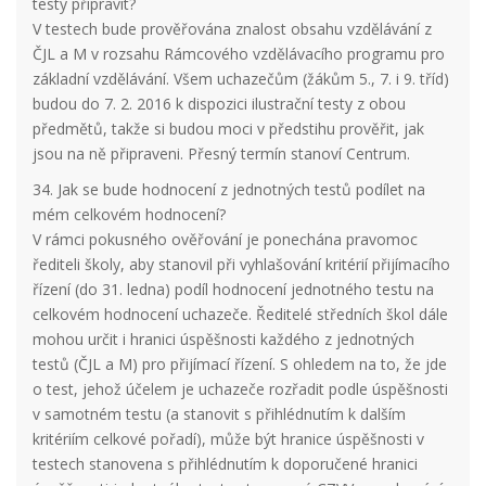
testy připravit?
V testech bude prověřována znalost obsahu vzdělávání z
ČJL a M v rozsahu Rámcového vzdělávacího programu pro
základní vzdělávání. Všem uchazečům (žákům 5., 7. i 9. tříd)
budou do 7. 2. 2016 k dispozici ilustrační testy z obou
předmětů, takže si budou moci v předstihu prověřit, jak
jsou na ně připraveni. Přesný termín stanoví Centrum.
34. Jak se bude hodnocení z jednotných testů podílet na
mém celkovém hodnocení?
V rámci pokusného ověřování je ponechána pravomoc
řediteli školy, aby stanovil při vyhlašování kritérií přijímacího
řízení (do 31. ledna) podíl hodnocení jednotného testu na
celkovém hodnocení uchazeče. Ředitelé středních škol dále
mohou určit i hranici úspěšnosti každého z jednotných
testů (ČJL a M) pro přijímací řízení. S ohledem na to, že jde
o test, jehož účelem je uchazeče rozřadit podle úspěšnosti
v samotném testu (a stanovit s přihlédnutím k dalším
kritériím celkové pořadí), může být hranice úspěšnosti v
testech stanovena s přihlédnutím k doporučené hranici