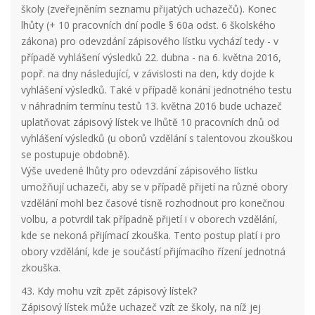
školy (zveřejněním seznamu přijatých uchazečů). Konec
lhůty (+ 10 pracovních dní podle § 60a odst. 6 školského
zákona) pro odevzdání zápisového lístku vychází tedy - v
případě vyhlášení výsledků 22. dubna - na 6. května 2016,
popř. na dny následující, v závislosti na den, kdy dojde k
vyhlášení výsledků. Také v případě konání jednotného testu
v náhradním termínu testů 13. května 2016 bude uchazeč
uplatňovat zápisový lístek ve lhůtě 10 pracovních dnů od
vyhlášení výsledků (u oborů vzdělání s talentovou zkouškou
se postupuje obdobně).
Výše uvedené lhůty pro odevzdání zápisového lístku
umožňují uchazeči, aby se v případě přijetí na různé obory
vzdělání mohl bez časové tísně rozhodnout pro konečnou
volbu, a potvrdil tak případně přijetí i v oborech vzdělání,
kde se nekoná přijímací zkouška. Tento postup platí i pro
obory vzdělání, kde je součástí přijímacího řízení jednotná
zkouška.
43. Kdy mohu vzít zpět zápisový lístek?
Zápisový lístek může uchazeč vzít ze školy, na níž jej