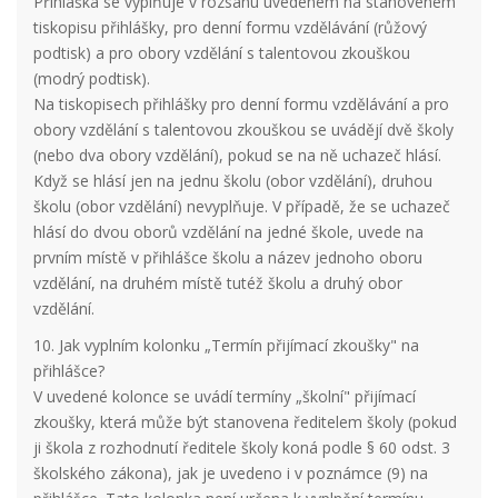
Přihláška se vyplňuje v rozsahu uvedeném na stanoveném
tiskopisu přihlášky, pro denní formu vzdělávání (růžový
podtisk) a pro obory vzdělání s talentovou zkouškou
(modrý podtisk).
Na tiskopisech přihlášky pro denní formu vzdělávání a pro
obory vzdělání s talentovou zkouškou se uvádějí dvě školy
(nebo dva obory vzdělání), pokud se na ně uchazeč hlásí.
Když se hlásí jen na jednu školu (obor vzdělání), druhou
školu (obor vzdělání) nevyplňuje. V případě, že se uchazeč
hlásí do dvou oborů vzdělání na jedné škole, uvede na
prvním místě v přihlášce školu a název jednoho oboru
vzdělání, na druhém místě tutéž školu a druhý obor
vzdělání.
10. Jak vyplním kolonku „Termín přijímací zkoušky" na
přihlášce?
V uvedené kolonce se uvádí termíny „školní" přijímací
zkoušky, která může být stanovena ředitelem školy (pokud
ji škola z rozhodnutí ředitele školy koná podle § 60 odst. 3
školského zákona), jak je uvedeno i v poznámce (9) na