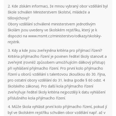
2. Kde získám informaci, že mnou vybraný obor vzdělání byl
škole schválen Ministerstvem školství, mládeže a
tělovýchovy?
Obory vzdělání schválené ministerstvem jednotlivým
školám jsou uvedeny ve školském rejstříku, který je k
dispozici na www.msmt.cz/ministerstvo/odkazy/skolsky-
rejstrik.
3. Kdy a kde jsou zveřejněna kritéria pro přijímací řízení?
Kritéria přijímacího řízení je povinen ředitel školy stanovit a
zveřejnit (rovněž způsobem umožňujícím dálkový přístup)
při vyhlášení přijímacího řízení. Pro první kolo přijímacího
řízení u oborů vzdělání s talentovou zkouškou do 30. října,
pro ostatní obory vzdělání do 31. ledna (podle § 60 odst. 4
školského zákona). Pro další kola přijímacího řízení
zveřejňuje ředitel školy kritéria nejpozději k datu vyhlášení
příslušného kola přijímacího řízení.
4. Může škola vyhlásit první kolo přijímacího řízení, pokud jí
byl ve školském rejstříku schválen obor vzdělání např. až v