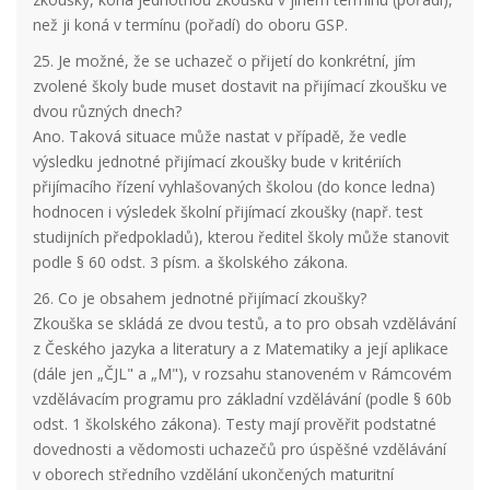
než ji koná v termínu (pořadí) do oboru GSP.
25. Je možné, že se uchazeč o přijetí do konkrétní, jím
zvolené školy bude muset dostavit na přijímací zkoušku ve
dvou různých dnech?
Ano. Taková situace může nastat v případě, že vedle
výsledku jednotné přijímací zkoušky bude v kritériích
přijímacího řízení vyhlašovaných školou (do konce ledna)
hodnocen i výsledek školní přijímací zkoušky (např. test
studijních předpokladů), kterou ředitel školy může stanovit
podle § 60 odst. 3 písm. a školského zákona.
26. Co je obsahem jednotné přijímací zkoušky?
Zkouška se skládá ze dvou testů, a to pro obsah vzdělávání
z Českého jazyka a literatury a z Matematiky a její aplikace
(dále jen „ČJL" a „M"), v rozsahu stanoveném v Rámcovém
vzdělávacím programu pro základní vzdělávání (podle § 60b
odst. 1 školského zákona). Testy mají prověřit podstatné
dovednosti a vědomosti uchazečů pro úspěšné vzdělávání
v oborech středního vzdělání ukončených maturitní