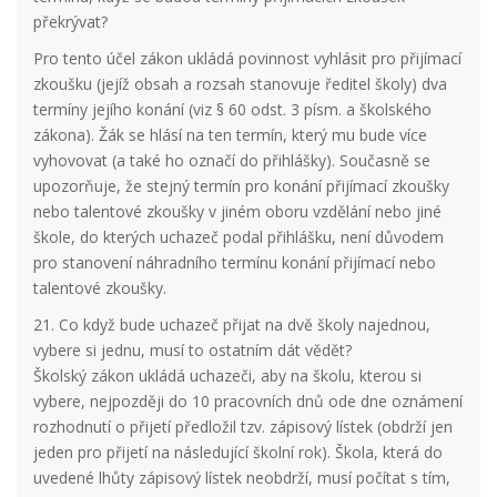
překrývat?
Pro tento účel zákon ukládá povinnost vyhlásit pro přijímací
zkoušku (jejíž obsah a rozsah stanovuje ředitel školy) dva
termíny jejího konání (viz § 60 odst. 3 písm. a školského
zákona). Žák se hlásí na ten termín, který mu bude více
vyhovovat (a také ho označí do přihlášky). Současně se
upozorňuje, že stejný termín pro konání přijímací zkoušky
nebo talentové zkoušky v jiném oboru vzdělání nebo jiné
škole, do kterých uchazeč podal přihlášku, není důvodem
pro stanovení náhradního termínu konání přijímací nebo
talentové zkoušky.
21. Co když bude uchazeč přijat na dvě školy najednou,
vybere si jednu, musí to ostatním dát vědět?
Školský zákon ukládá uchazeči, aby na školu, kterou si
vybere, nejpozději do 10 pracovních dnů ode dne oznámení
rozhodnutí o přijetí předložil tzv. zápisový lístek (obdrží jen
jeden pro přijetí na následující školní rok). Škola, která do
uvedené lhůty zápisový lístek neobdrží, musí počítat s tím,