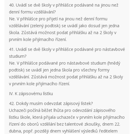
40. Uvádí se dvě školy v přihlášce podávané na jinou než
denní formu vzdělávání?
Ne. V přihlášce pro přijetí na jinou než denní formu
vzdělávání (zelený podtisk) se uvádí jako dosud jen jedna
škola. Zůstává možnost podat přihlášku až na 2 školy v
prvním kole přijímacího řízení.
41. Uvádí se dvě školy v přihlášce podávané pro nástavbové
studium?
Ne. V přihlášce podávané pro nástavbové studium (hnědý
podtisk) se uvádí jen jedna škola pro všechny formy
vzdělávání. Zůstává možnost podat přihlášku až na 2 školy
v prvním kole přijímacího řízení.
IV. K zápisovému lístku
42. Dokdy musím odevzdat zápisový lístek?
Uchazeči počíná běžet lhůta pro odevzdání zápisového
lístku škole, která přijala uchazeče v prvním kole přijímacího
řízení do oborů vzdělání bez talentové zkoušky, dnem 22.
dubna, popř. později dnem vyhlášení výsledků ředitelem