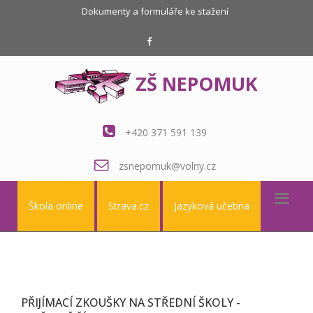
Dokumenty a formuláře ke stažení
ZŠ NEPOMUK
+420 371 591 139
zsnepomuk@volny.cz
Škola online
Strava.cz
Jazyková učebna
PŘIJÍMACÍ ZKOUŠKY NA STŘEDNÍ ŠKOLY -