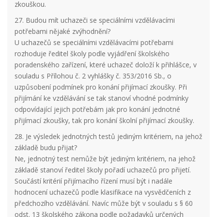
zkouškou.
27. Budou mít uchazeči se speciálními vzdělávacími
potřebami nějaké zvýhodnění?
U uchazečů se speciálními vzdělávacími potřebami
rozhoduje ředitel školy podle vyjádření školského
poradenského zařízení, které uchazeč doloží k přihlášce, v
souladu s Přílohou č. 2 vyhlášky č. 353/2016 Sb., o
uzpůsobení podmínek pro konání přijímací zkoušky. Při
přijímání ke vzdělávání se tak stanoví vhodné podmínky
odpovídající jejich potřebám jak pro konání jednotné
přijímací zkoušky, tak pro konání školní přijímací zkoušky.
28. Je výsledek jednotných testů jediným kritériem, na jehož
základě budu přijat?
Ne, jednotný test nemůže být jediným kritériem, na jehož
základě stanoví ředitel školy pořadí uchazečů pro přijetí.
Součástí kritérií přijímacího řízení musí být i nadále
hodnocení uchazečů podle klasifikace na vysvědčeních z
předchozího vzdělávání. Navíc může být v souladu s § 60
odst. 13 školského zákona podle požadavků určených