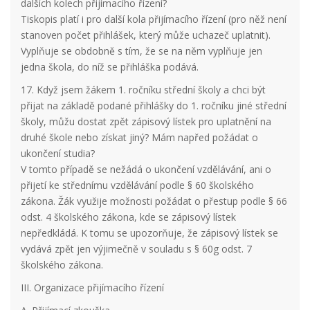
dalších kolech přijímacího řízení?
Tiskopis platí i pro další kola přijímacího řízení (pro něž není
stanoven počet přihlášek, který může uchazeč uplatnit).
Vyplňuje se obdobně s tím, že se na něm vyplňuje jen
jedna škola, do níž se přihláška podává.
17. Když jsem žákem 1. ročníku střední školy a chci být
přijat na základě podané přihlášky do 1. ročníku jiné střední
školy, můžu dostat zpět zápisový lístek pro uplatnění na
druhé škole nebo získat jiný? Mám napřed požádat o
ukončení studia?
V tomto případě se nežádá o ukončení vzdělávání, ani o
přijetí ke střednímu vzdělávání podle § 60 školského
zákona. Žák využije možnosti požádat o přestup podle § 66
odst. 4 školského zákona, kde se zápisový lístek
nepředkládá. K tomu se upozorňuje, že zápisový lístek se
vydává zpět jen výjimečně v souladu s § 60g odst. 7
školského zákona.
III. Organizace přijímacího řízení