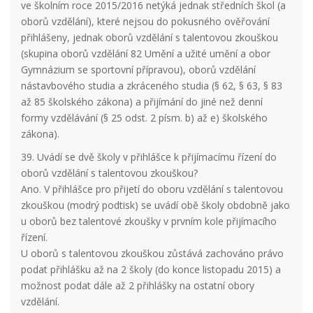
ve školním roce 2015/2016 netýká jednak středních škol (a
oborů vzdělání), které nejsou do pokusného ověřování
přihlášeny, jednak oborů vzdělání s talentovou zkouškou
(skupina oborů vzdělání 82 Umění a užité umění a obor
Gymnázium se sportovní přípravou), oborů vzdělání
nástavbového studia a zkráceného studia (§ 62, § 63, § 83
až 85 školského zákona) a přijímání do jiné než denní
formy vzdělávání (§ 25 odst. 2 písm. b) až e) školského
zákona).
39. Uvádí se dvě školy v přihlášce k přijímacímu řízení do
oborů vzdělání s talentovou zkouškou?
Ano. V přihlášce pro přijetí do oboru vzdělání s talentovou
zkouškou (modrý podtisk) se uvádí obě školy obdobně jako
u oborů bez talentové zkoušky v prvním kole přijímacího
řízení.
U oborů s talentovou zkouškou zůstává zachováno právo
podat přihlášku až na 2 školy (do konce listopadu 2015) a
možnost podat dále až 2 přihlášky na ostatní obory
vzdělání.