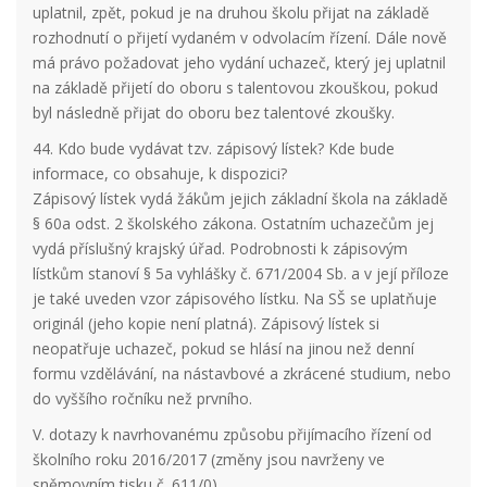
uplatnil, zpět, pokud je na druhou školu přijat na základě
rozhodnutí o přijetí vydaném v odvolacím řízení. Dále nově
má právo požadovat jeho vydání uchazeč, který jej uplatnil
na základě přijetí do oboru s talentovou zkouškou, pokud
byl následně přijat do oboru bez talentové zkoušky.
44. Kdo bude vydávat tzv. zápisový lístek? Kde bude
informace, co obsahuje, k dispozici?
Zápisový lístek vydá žákům jejich základní škola na základě
§ 60a odst. 2 školského zákona. Ostatním uchazečům jej
vydá příslušný krajský úřad. Podrobnosti k zápisovým
lístkům stanoví § 5a vyhlášky č. 671/2004 Sb. a v její příloze
je také uveden vzor zápisového lístku. Na SŠ se uplatňuje
originál (jeho kopie není platná). Zápisový lístek si
neopatřuje uchazeč, pokud se hlásí na jinou než denní
formu vzdělávání, na nástavbové a zkrácené studium, nebo
do vyššího ročníku než prvního.
V. dotazy k navrhovanému způsobu přijímacího řízení od
školního roku 2016/2017 (změny jsou navrženy ve
sněmovním tisku č. 611/0)