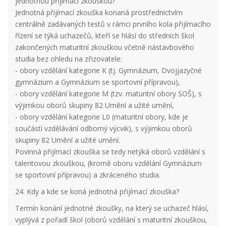
jednotnou přijímací zkouškou?
Jednotná přijímací zkouška konaná prostřednictvím
centrálně zadávaných testů v rámci prvního kola přijímacího
řízení se týká uchazečů, kteří se hlásí do středních škol
zakončených maturitní zkouškou včetně nástavbového
studia bez ohledu na zřizovatele:
- obory vzdělání kategorie K (tj. Gymnázium, Dvojjazyčné
gymnázium a Gymnázium se sportovní přípravou),
- obory vzdělání kategorie M (tzv. maturitní obory SOŠ), s
výjimkou oborů skupiny 82 Umění a užité umění,
- obory vzdělání kategorie L0 (maturitní obory, kde je
součástí vzdělávání odborný výcvik), s výjimkou oborů
skupiny 82 Umění a užité umění.
Povinná přijímací zkouška se tedy netýká oborů vzdělání s
talentovou zkouškou, (kromě oboru vzdělání Gymnázium
se sportovní přípravou) a zkráceného studia.
24. Kdy a kde se koná jednotná přijímací zkouška?
Termín konání jednotné zkoušky, na který se uchazeč hlásí,
vyplývá z pořadí škol (oborů vzdělání s maturitní zkouškou,