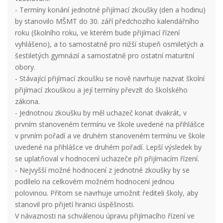
- Termíny konání jednotné přijímací zkoušky (den a hodinu)
by stanovilo MŠMT do 30. září předchozího kalendářního
roku (školního roku, ve kterém bude přijímací řízení
vyhlášeno), a to samostatně pro nižší stupeň osmiletých a
šestiletých gymnázií a samostatně pro ostatní maturitní
obory.
- Stávající přijímací zkoušku se nově navrhuje nazvat školní
přijímací zkouškou a její termíny převzít do školského
zákona.
- Jednotnou zkoušku by měl uchazeč konat dvakrát, v
prvním stanoveném termínu ve škole uvedené na přihlášce
v prvním pořadí a ve druhém stanoveném termínu ve škole
uvedené na přihlášce ve druhém pořadí. Lepší výsledek by
se uplatňoval v hodnocení uchazeče při přijímacím řízení.
- Nejvyšší možné hodnocení z jednotné zkoušky by se
podílelo na celkovém možném hodnocení jednou
polovinou. Přitom se navrhuje umožnit řediteli školy, aby
stanovil pro přijetí hranici úspěšnosti.
V návaznosti na schválenou úpravu přijímacího řízení ve