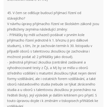
45. V čem se odlišuje budoucí přijímací řízení od
stávajícího?
V návrhu úpravy přijímacího řízení ve školském zákoně jsou
předloženy zejména následující změny:
- Přihlášky by měli uchazeči podávat v prvním kole
přijímacího řízení jednotně k 1. březnu (i pro dálkové
studium), s tím, že je zachován termín k 30. listopadu v
případě oborů s talentovou zkouškou (je zachována i
možnost podat až 2 přihlášky jako dosud).
- Jednotná přijímací zkouška (centrálně zadávané a
vyhodnocované testy z ČJL a M) by se měla u oborů
středního vzdělání s maturitní zkouškou týkat nejen denní
formy vzdělávání, ale i ostatních forem vzdělávání, a také
oborů nástavbového studia (nebude se týkat zkráceného
studia a u oborů s talentovou zkouškou je ponecháno na
řediteli školy). Její výsledek je dalším kritériem pro přijetí. S
touto úpravou dojde i k změnám v tiskopisech přihlášek ke
vzdělávání.