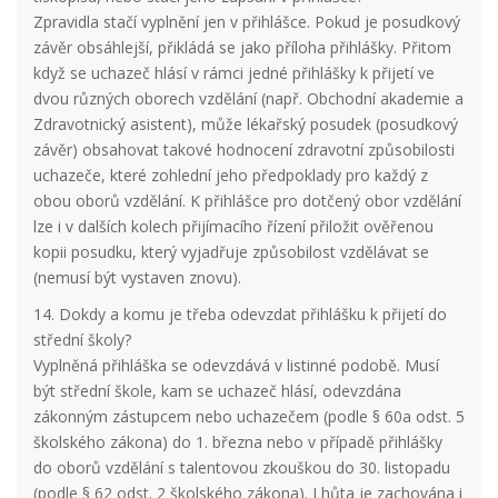
Zpravidla stačí vyplnění jen v přihlášce. Pokud je posudkový
závěr obsáhlejší, přikládá se jako příloha přihlášky. Přitom
když se uchazeč hlásí v rámci jedné přihlášky k přijetí ve
dvou různých oborech vzdělání (např. Obchodní akademie a
Zdravotnický asistent), může lékařský posudek (posudkový
závěr) obsahovat takové hodnocení zdravotní způsobilosti
uchazeče, které zohlední jeho předpoklady pro každý z
obou oborů vzdělání. K přihlášce pro dotčený obor vzdělání
lze i v dalších kolech přijímacího řízení přiložit ověřenou
kopii posudku, který vyjadřuje způsobilost vzdělávat se
(nemusí být vystaven znovu).
14. Dokdy a komu je třeba odevzdat přihlášku k přijetí do
střední školy?
Vyplněná přihláška se odevzdává v listinné podobě. Musí
být střední škole, kam se uchazeč hlásí, odevzdána
zákonným zástupcem nebo uchazečem (podle § 60a odst. 5
školského zákona) do 1. března nebo v případě přihlášky
do oborů vzdělání s talentovou zkouškou do 30. listopadu
(podle § 62 odst. 2 školského zákona). Lhůta je zachována i