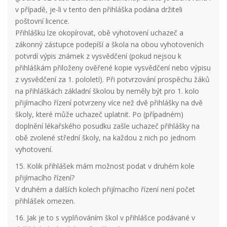
v případě, je-li v tento den přihláška podána držiteli
poštovní licence.
Přihlášku lze okopírovat, obě vyhotovení uchazeč a
zákonný zástupce podepíší a škola na obou vyhotoveních
potvrdí výpis známek z vysvědčení (pokud nejsou k
přihláškám přiloženy ověřené kopie vysvědčení nebo výpisu
z vysvědčení za 1. pololetí). Při potvrzování prospěchu žáků
na přihláškách základní školou by neměly být pro 1. kolo
přijímacího řízení potvrzeny více než dvě přihlášky na dvě
školy, které může uchazeč uplatnit. Po (případném)
doplnění lékařského posudku zašle uchazeč přihlášky na
obě zvolené střední školy, na každou z nich po jednom
vyhotovení.
15. Kolik přihlášek mám možnost podat v druhém kole
přijímacího řízení?
V druhém a dalších kolech přijímacího řízení není počet
přihlášek omezen.
16. Jak je to s vyplňováním škol v přihlášce podávané v