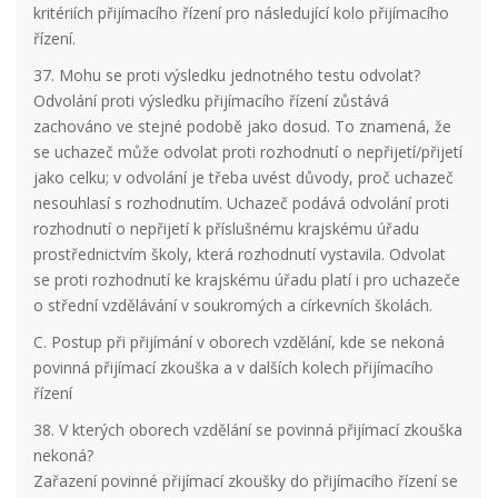
kritériích přijímacího řízení pro následující kolo přijímacího
řízení.
37. Mohu se proti výsledku jednotného testu odvolat?
Odvolání proti výsledku přijímacího řízení zůstává
zachováno ve stejné podobě jako dosud. To znamená, že
se uchazeč může odvolat proti rozhodnutí o nepřijetí/přijetí
jako celku; v odvolání je třeba uvést důvody, proč uchazeč
nesouhlasí s rozhodnutím. Uchazeč podává odvolání proti
rozhodnutí o nepřijetí k příslušnému krajskému úřadu
prostřednictvím školy, která rozhodnutí vystavila. Odvolat
se proti rozhodnutí ke krajskému úřadu platí i pro uchazeče
o střední vzdělávání v soukromých a církevních školách.
C. Postup při přijímání v oborech vzdělání, kde se nekoná
povinná přijímací zkouška a v dalších kolech přijímacího
řízení
38. V kterých oborech vzdělání se povinná přijímací zkouška
nekoná?
Zařazení povinné přijímací zkoušky do přijímacího řízení se