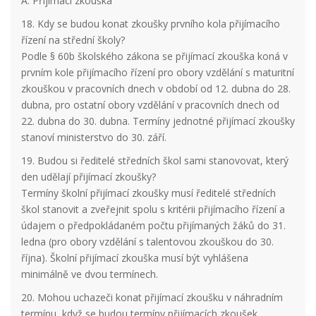
A. Přijímací zkouška
18. Kdy se budou konat zkoušky prvního kola přijímacího
řízení na střední školy?
Podle § 60b školského zákona se přijímací zkouška koná v
prvním kole přijímacího řízení pro obory vzdělání s maturitní
zkouškou v pracovních dnech v období od 12. dubna do 28.
dubna, pro ostatní obory vzdělání v pracovních dnech od
22. dubna do 30. dubna. Termíny jednotné přijímací zkoušky
stanoví ministerstvo do 30. září.
19. Budou si ředitelé středních škol sami stanovovat, který
den udělají přijímací zkoušky?
Termíny školní přijímací zkoušky musí ředitelé středních
škol stanovit a zveřejnit spolu s kritérii přijímacího řízení a
údajem o předpokládaném počtu přijímaných žáků do 31.
ledna (pro obory vzdělání s talentovou zkouškou do 30.
října). Školní přijímací zkouška musí být vyhlášena
minimálně ve dvou termínech.
20. Mohou uchazeči konat přijímací zkoušku v náhradním
termínu, když se budou termíny přijímacích zkoušek