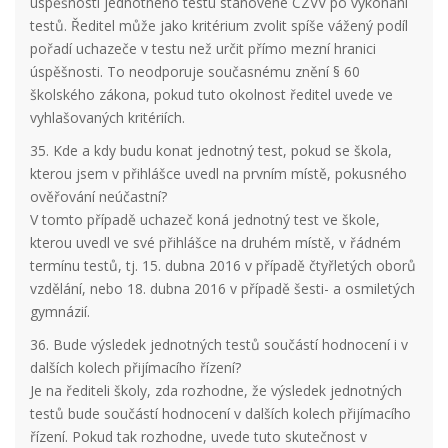
úspěšnosti jednotného testu stanovené CZVV po vykonání
testů. Ředitel může jako kritérium zvolit spíše vážený podíl
pořadí uchazeče v testu než určit přímo mezní hranici
úspěšnosti. To neodporuje současnému znění § 60
školského zákona, pokud tuto okolnost ředitel uvede ve
vyhlašovaných kritériích.
35. Kde a kdy budu konat jednotný test, pokud se škola,
kterou jsem v přihlášce uvedl na prvním místě, pokusného
ověřování neúčastní?
V tomto případě uchazeč koná jednotný test ve škole,
kterou uvedl ve své přihlášce na druhém místě, v řádném
termínu testů, tj. 15. dubna 2016 v případě čtyřletých oborů
vzdělání, nebo 18. dubna 2016 v případě šesti- a osmiletých
gymnázií.
36. Bude výsledek jednotných testů součástí hodnocení i v
dalších kolech přijímacího řízení?
Je na řediteli školy, zda rozhodne, že výsledek jednotných
testů bude součástí hodnocení v dalších kolech přijímacího
řízení. Pokud tak rozhodne, uvede tuto skutečnost v