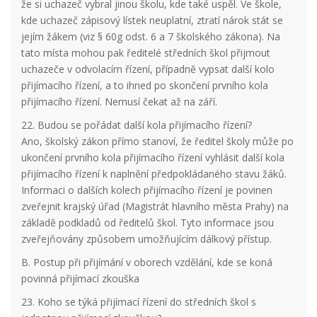
že si uchazeč vybral jinou školu, kde také uspěl. Ve škole,
kde uchazeč zápisový lístek neuplatní, ztratí nárok stát se
jejím žákem (viz § 60g odst. 6 a 7 školského zákona). Na
tato místa mohou pak ředitelé středních škol přijmout
uchazeče v odvolacím řízení, případně vypsat další kolo
přijímacího řízení, a to ihned po skončení prvního kola
přijímacího řízení. Nemusí čekat až na září.
22. Budou se pořádat další kola přijímacího řízení?
Ano, školský zákon přímo stanoví, že ředitel školy může po
ukončení prvního kola přijímacího řízení vyhlásit další kola
přijímacího řízení k naplnění předpokládaného stavu žáků.
Informaci o dalších kolech přijímacího řízení je povinen
zveřejnit krajský úřad (Magistrát hlavního města Prahy) na
základě podkladů od ředitelů škol. Tyto informace jsou
zveřejňovány způsobem umožňujícím dálkový přístup.
B. Postup při přijímání v oborech vzdělání, kde se koná
povinná přijímací zkouška
23. Koho se týká přijímací řízení do středních škol s