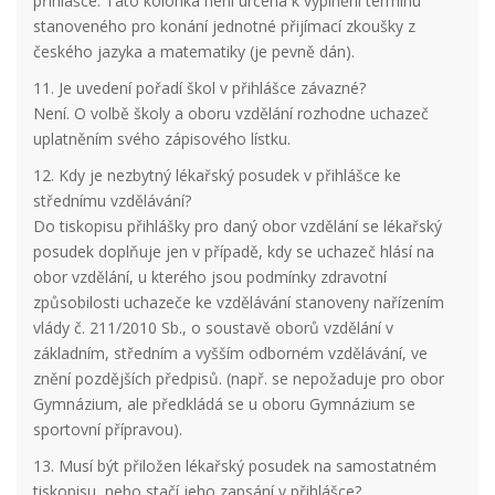
přihlášce. Tato kolonka není určena k vyplnění termínu
stanoveného pro konání jednotné přijímací zkoušky z
českého jazyka a matematiky (je pevně dán).
11. Je uvedení pořadí škol v přihlášce závazné?
Není. O volbě školy a oboru vzdělání rozhodne uchazeč
uplatněním svého zápisového lístku.
12. Kdy je nezbytný lékařský posudek v přihlášce ke
střednímu vzdělávání?
Do tiskopisu přihlášky pro daný obor vzdělání se lékařský
posudek doplňuje jen v případě, kdy se uchazeč hlásí na
obor vzdělání, u kterého jsou podmínky zdravotní
způsobilosti uchazeče ke vzdělávání stanoveny nařízením
vlády č. 211/2010 Sb., o soustavě oborů vzdělání v
základním, středním a vyšším odborném vzdělávání, ve
znění pozdějších předpisů. (např. se nepožaduje pro obor
Gymnázium, ale předkládá se u oboru Gymnázium se
sportovní přípravou).
13. Musí být přiložen lékařský posudek na samostatném
tiskopisu, nebo stačí jeho zapsání v přihlášce?